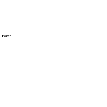
Poker