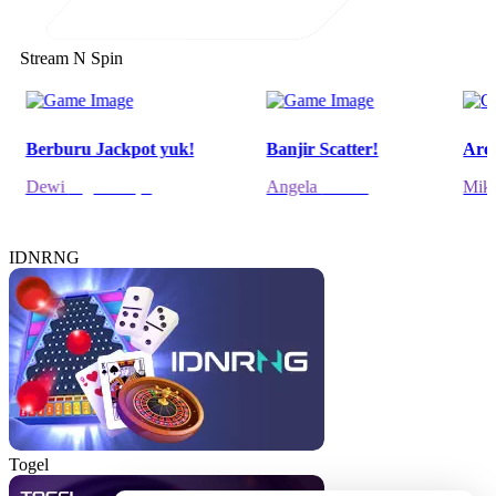
Stream N Spin
Berburu Jackpot yuk!
Banjir Scatter!
Area
Dewi
Tiger Corps
Angela
Sirloin
Mik
IDNRNG
Togel