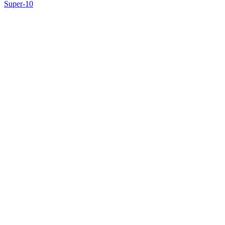
Super-10