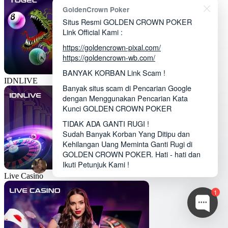
GoldenCrown Poker
Situs Resmi GOLDEN CROWN POKER
Link Official Kami :
https://goldencrown-pixal.com/
https://goldencrown-wb.com/
BANYAK KORBAN Link Scam !
IDNLIVE
Banyak situs scam di Pencarian Google
dengan Menggunakan Pencarian Kata
Kunci GOLDEN CROWN POKER
TIDAK ADA GANTI RUGI !
Sudah Banyak Korban Yang Ditipu dan
Kehilangan Uang Meminta Ganti Rugi di
GOLDEN CROWN POKER. Hati - hati dan
Ikuti Petunjuk Kami !
Live Casino
Cari Situs Alternatif Resmi GOLDEN
CROWN POKER Hanya di :
1
https://tropong.com/