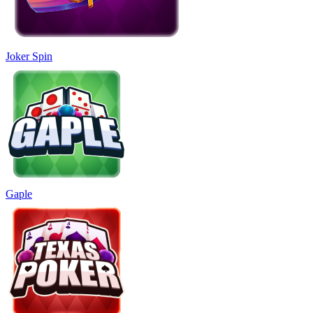
Joker Spin
Gaple