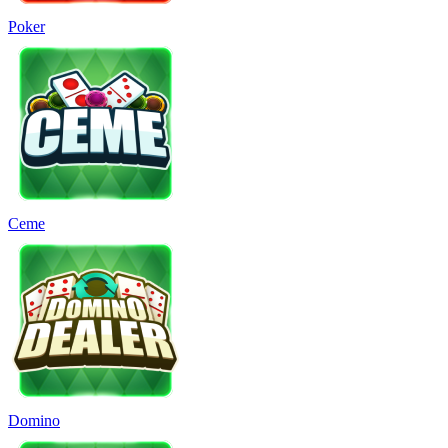
Poker
Ceme
Domino