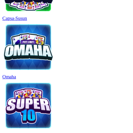
Capsa-Susun
Omaha