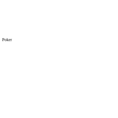
Poker