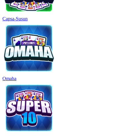
Capsa-Susun
Omaha