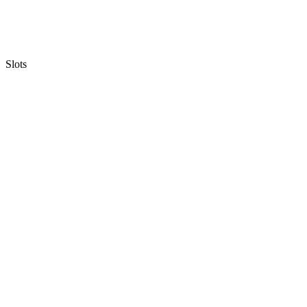
Slots