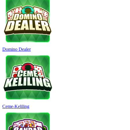
Domino Dealer
Ceme-Keliling