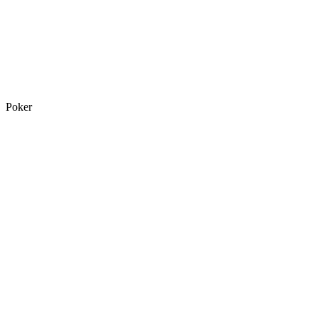
Poker