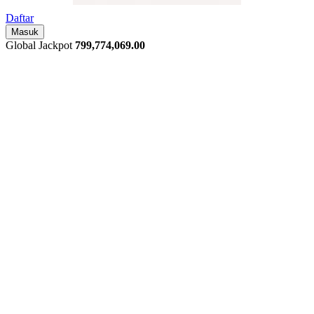
Daftar
Masuk
Global Jackpot
799,774,069.00