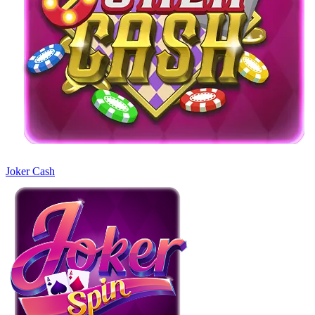
Joker Cash