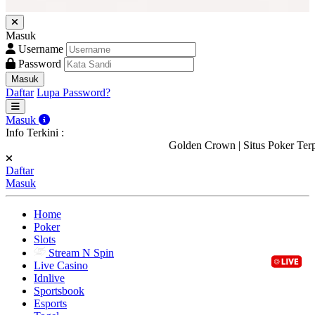
Masuk
Username
Password
Masuk
Daftar
Lupa Password?
Masuk
Info Terkini :
Golden Crown | Situs Poker Terpercaya
Daftar
Masuk
Home
Poker
Slots
Stream N Spin
Live Casino
Idnlive
Sportsbook
Esports