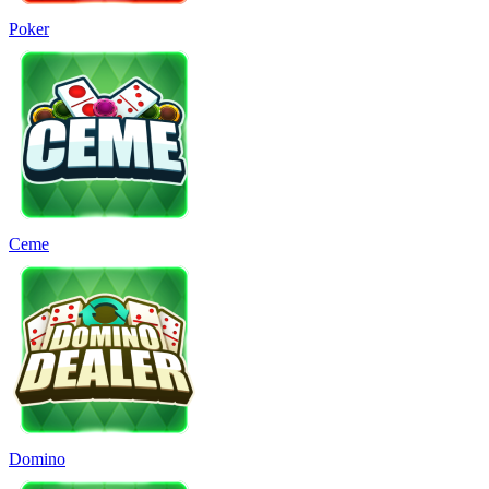
Poker
Ceme
Domino