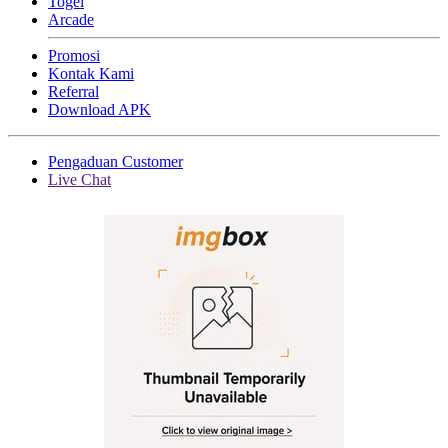
Togel
Arcade
Promosi
Kontak Kami
Referral
Download APK
Pengaduan Customer
Live Chat