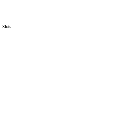
Slots